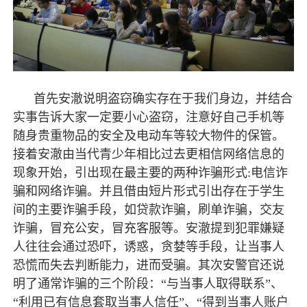
首先安澈说明盗窃确实存在于我们身边，并结合
实事告诉大家一定要小心盗窃，注意好自己手机等
随身贵重物品的安全及电动车等较大物件的保管。
接着安澈由当代青少年相比过去更相信网络信息的
现象开始，引出现在最主要的两种诈骗形式:电信诈
骗和网络诈骗。并且借由短片形式引出存在于学生
间的主要诈骗手段，如贷款诈骗，刷单诈骗，交友
诈骗，冒充公安，冒充客服等。安澈提到犯罪嫌疑
人往往会通过恐吓，诱惑，贪婪等手段，让当事人
恐慌而失去判断能力，进而受骗。其次安警官还说
明了通常诈骗的三个阶段：“与当事人取得联系”、
“利用已有信息套取当事人信任”、“得到当事人账户