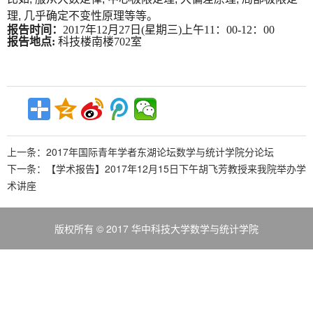
理, 几乎确定不变性原理等等。
报告时间：
2017
年
12
月
27
日
(
星期三
)上
午
11
：
00-12
：
00
报告地点
:
科技楼南楼
702
室
上一条：
2017年国际青年学者东湖论坛数学与统计学院分论坛
下一条：
【学术报告】2017年12月15日下午胡飞芳教授来我院举办学
术讲座
版权所有 © 2017 华中科技大学数学与统计学院