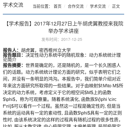
学术交流
当前位置：
首页
合作交流
学术交流
正文
【学术报告】2017年12月27日上午胡虎翼教授来我院
举办学术讲座
发布时间：2017-12-25
胡虎翼，密西根州立大学
报告人：
报告题目：
决定性动力系统中的随机现象：动力系统统计理
论简介
报告摘要：
世界是确定的，还是随机的，是一个长久困惑人
们的话题。动力系统统计理论方面的研究，似乎表明它们之
间，并没有一条明显的鸿沟。本报告中，我们简单介绍对近
年来这方面研究所取得的一些结果。对于由映射$f:M\to M$所
决定的动力系统，考虑定义于它的相空间$M$上的函数
$\phi$，称为可观察量。随着系统演化, 函数族$\{\phi \circ
f^n\}$可以看作一个过程。虽然这一过程是确定性的, 但是当
系统的运动具有一定的紊动性, 且函数$\phi$具有一定的正则
性时, 由该系统决定的这样的过程具有随机过程的很多性质，
比如, 服从大数定律, 中心极限定理, 大偏差原理, 局部极限定