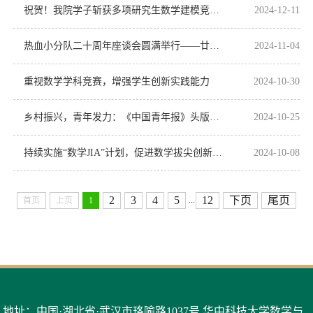
祝贺！我院学子斩获多项研究生数学建模竞赛国家级奖项
2024-12-11
热血小分队二十周年座谈会圆满举行——廿载热血燃岁月，初心不渝启征程
2024-11-04
重视数学学科竞赛，增强学生创新实践能力
2024-10-30
乡村振兴，青年发力：《中国青年报》头版头条报道我院“数愿”团队
2024-10-25
持续实施“数学JIA”计划，促进数学拔尖创新人才培养
2024-10-08
2
3
4
5
12
下页
尾页
...
首页
上页
1
地址：中国·湖北省·武汉市珞喻路1037号 华中科技大学数学与