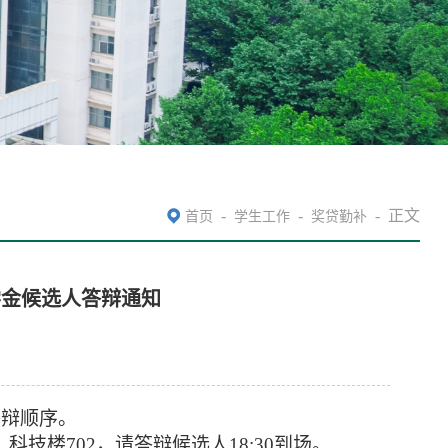
-
-
-
正文
首页
学生工作
奖贷勤补
奖学金候选人答辩通知
答辩顺序。
，科技楼
702
，请答辩候选人
18:30
到场。