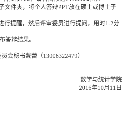
子文件夹，将个人答辩
PPT
放在硕士或博士子
进行提醒，然后评审委员进行提问，用时
1-2
分
布答辩结果。
委员会秘书戴蕾（
13006322479
）
数学与统计学院
2016
年
10
月
11
日