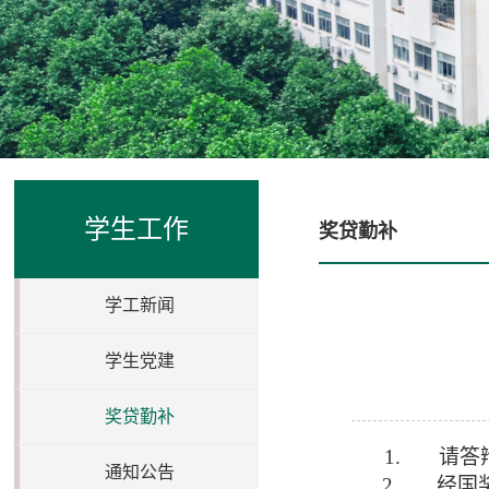
学生工作
奖贷勤补
学工新闻
学生党建
奖贷勤补
1.
请答
通知公告
2.
经国