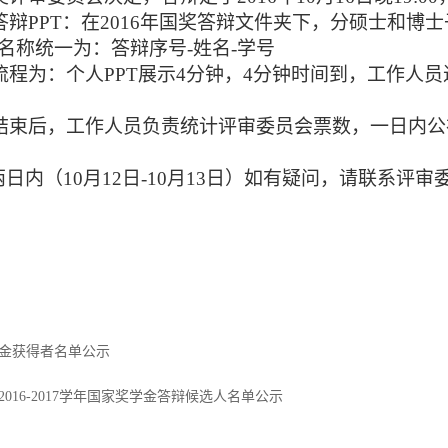
答辩
PPT
：在
2016
年国奖答辩文件夹下，分硕士和博士
名称统一为：答辩序号
-
姓名
-
学号
流程为：个人
PPT
展示
4
分钟，
4
分钟时间到，工作人员
结束后，工作人员负责统计评审委员会票数，一日内公
两日内（
10
月
12
日
-10
月
13
日）如有疑问，请联系评审
学金获得者名单公示
016-2017学年国家奖学金答辩候选人名单公示