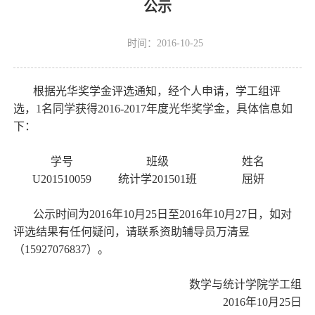
公示
时间：2016-10-25
根据光华奖学金评选通知，经个人申请，学工组评
选，
1
名同学获得
2016-2017
年度光华奖学金，具体信息如
下：
学号
班级
姓名
U201510059
统计学
201501
班
屈妍
公示时间为
2016
年
10
月
25
日至
2016
年
10月27
日，如对
评选结果有任何疑问，请联系资助辅导员万清昱
（
15927076837
）。
数学与统计学院学工组
2016
年
10
月
25
日