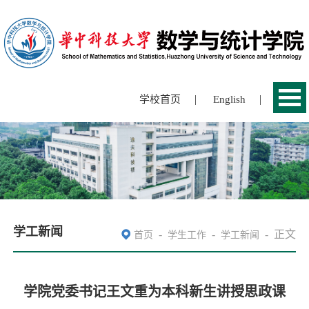
|
|
学校首页
English
学工新闻
-
-
-
正文
首页
学生工作
学工新闻
学院党委书记王文重为本科新生讲授思政课