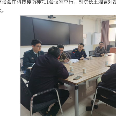
座谈会在科技楼南楼711会议室举行，副院长王湘君对
谈。