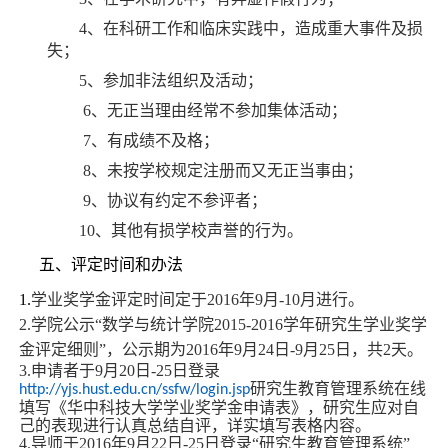
4
、在科研工作和临床实践中，造成重大事件及损
失；
5
、参加非法组织及活动；
6
、无正当理由经常不参加集体活动；
7
、有成绩不及格；
8
、未按学校规定注册而又无正当事由；
9
、协议有约定不参评者；
10
、其他有损学校声誉的行为。
五、评定时间和办法
1.
学业奖学金评定时间定于2016年9月-10月进行。
2
.学院公示“数学与统计学院2015-2016学年研究生学业奖学
金评定细则”，公示期为2016年9月24日-9月25日，共2天。
3.
申请者于
9
月
20
日
-25
日登录
研究生教育管理系统在线
http://yjs.hust.edu.cn/ssfw/login.jsp
填写《华中科技大学学业奖学金申请表》，研究生应对自
己的表现进行认真总结自评，详实填写表格内容。
4.
导师于
2016
年
9
月
22
日
-25
日登录“研究生教育管理系统”