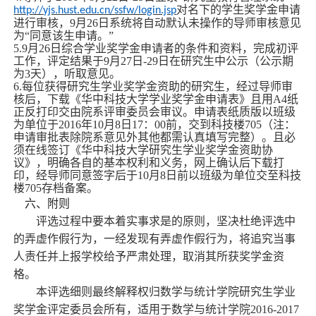
对名下的学生奖学金申请
http://yjs.hust.edu.cn/ssfw/login.jsp
进行审核，
9
月
26
日系统将自动默认未操作的导师审核意见
为“同意该生申请。”
5.9
月
26
日综合学业奖学金申请者的条件和资料，完成初评
工作，评定结果于
9
月
27
日
-29
日在研究生中公示（公示期
为
3
天），听取意见。
6.
每位获得研究生学业奖学金资助的研究生，经过导师审
核后，下载《华中科技大学学业奖学金申请表》且用
A4
纸
正反打印交由院系评审委员会审议。申请表纸质版以班级
为单位于
2016
年
10
月
8
日
17
：
00
前，交到科技楼
705
（注：
申请审批表除院系意见外其他都需认真填写完整）。且必
须在线签订《华中
科技大学研究生学业奖学金资助协
议》，明确各自的基本权利和义务，网上确认后下载打
印，经导师同意签字后于
10
月
8
日前以班级为单位交至科技
楼
705
存档备案。
六、附则
评选过程中要本着实事求是的原则，坚决杜绝评选中
的弄虚作假行为，一经发现有弄虚作假行为，将追究当事
人责任并上报学校给予严肃处理，取消其所获奖学金资
格。
本评选细则最终解释权归数学与统计学院研究生学业
奖学金评定委员会所有，适用于数学与统计学院2016-2017