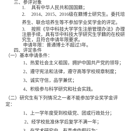
三、
参评对象
1.
具有中华人民共和国国籍；
2.
2014、2015、2016级在籍博士研究生。委托培
养生、联合培养生等不参加学业奖学金的评定。
3.
按照《华中科技大学学生注册管理办法》办理
注册手续，具有华中科技大学研究生学籍的在校研
究生，且符合申请年限要求。
申请年限：普通博士不超过3年。
四、
评定条件
（一）基本申请条件：
1
、热爱社会主义祖国，拥护中国共产党的领导；
2
、遵守宪法和法律，遵守高等学校规章制度；
3
、诚实守信，品学兼优；
4
、积极参与科学研究和社会实践。
（二）研究生有下列情况之一者不能参加学业奖学金评
定：
1
、上一学年度受到校级党、团或行政处分；
2
、经学校批准休学后复学不满一年；
3
、在学术研究中，有弄虚作假行为；