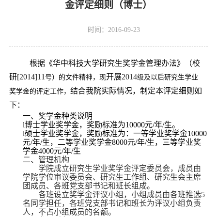
金评定细则（博士）
时间：2016-09-23
根据《华中科技大学研究生奖学金管理办法》（校
研
[2014]11
开展
2014
号）的文件精神，
现
级及以后
研究生学业
结合我院实际情况，制定本评定细则如
奖学金的评定工作，
下：
一、
奖学金种类说明
l
博士学业奖学金，奖励标准为
10000
元
/
年
/
生。
l
硕士学业奖学金，奖励标准为：一等学业奖学金
10000
元
/
年
/
生，二等学业奖学金
8000
元
/
年
/
生，三等学业奖
学金
4000
元
/
年
/
生
二、
管理机构
学院成立研究生学业奖学金评定委员会，成员由
学院学位审议委员会、研究生工作组、研究生会主席
团成员、各班党支部书记和班长组成。
各班设立奖学金评议小组，小组成员由各班推选
5
名同学担任，各班党支部书记和班长为评议小组负责
人，不占小组成员的名额。