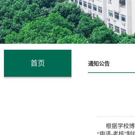
首页
通知公告
根据学校博
“
申请
-
考核
”
制