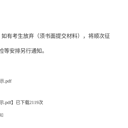
。如有考生放弃（须书面提交材料），将顺次征
检等安排另行通知。
pdf
pdf
】已下载
2119
次
知