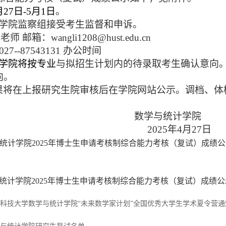
月
27
日
-5
月
1
日
。
学院监察组接受考生监督和申诉。
王老师
邮箱：
wangli1208@hust.edu.cn
027--87543131
办公时间
学院将按专业
与拟招生计划内的待录取考生确认意向
向。
果将在上报研究生院审核后在学院网站公示。调档、体
数学与统计学院
2025
年
4
月
27
日
学与统计学院2025年博士生申请考核制综合能力考核（复试）成绩公示.
学与统计学院2025年博士生申请考核制综合能力考核（复试）成绩公示.
华中科技大学数学与统计学院“未来数学家计划”全国优秀大学生学术夏令营通