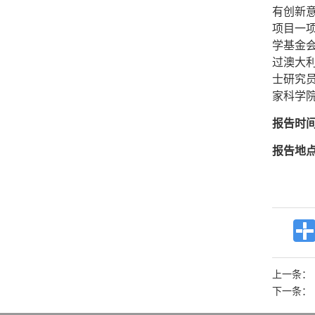
有创新
项目一
学基金
过澳大利亚
士研究员
家科学院
报告时
报告地
上一条：
下一条：