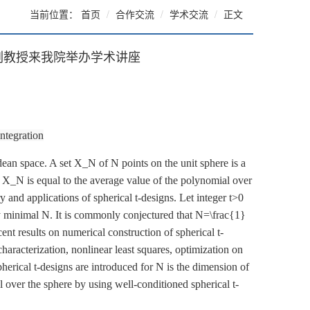
当前位置：
首页
合作交流
学术交流
正文
沛副教授来我院举办学术讲座
1
integration
dean space. A set X_N of N points on the unit sphere is a
r X_N is equal to the average value of the polynomial over
 and applications of spherical t-designs. Let integer t>0
by minimal N. It is commonly conjectured that N=\frac{1}
cent results on numerical construction of spherical t-
characterization, nonlinear least squares, optimization on
erical t-designs are introduced for N is the dimension of
 over the sphere by using well-conditioned spherical t-