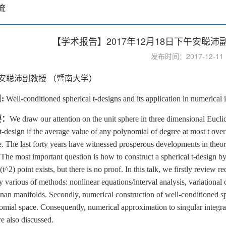
流
【学术报告】2017年12月18日下午安聪
发布时间：2017-12-1
安聪沛副教授 （暨南大学）
:
Well-conditioned spherical t-designs and its application in numerical 
要：
We draw our attention on the unit sphere in three dimensional Eucli
 t-design if the average value of any polynomial of degree at most t ove
e. The last forty years have witnessed prosperous developments in theory
 The most important question is how to construct a spherical t-design 
^2) point exists, but there is no proof. In this talk, we firstly review re
y various of methods: nonlinear equations/interval analysis, variational 
an manifolds. Secondly, numerical construction of well-conditioned sph
omial space. Consequently, numerical approximation to singular integral
re also discussed.