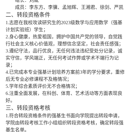
组长：刘斌
成员：李东方、李骥、孟旭辉、王湘君、徐剑、严凯
二、转段资格条件
1.
志愿在我校攻读研究生的
2023
级数学与应用数学（强基
计划实验班）学生；
2.
身心健康，热爱祖国，拥护中国共产党的领导，自觉践
行社会主义核心价值观，理想信念坚定，社会责任感强；
3.
遵纪守法，品行优良，无任何违法违纪受处分记录，诚
实守信，学风端正，无任何考试作弊或学术不端行为记
录；
4.
已完成本专业强基计划培养方案前
3
年的学分要求，重修
后无专业必修课程不及格情况；
5.
学年综合素质评价无不合格情况；
6.
注重全面发展，在科创、体育、艺术活动等方面表现良
好。
三、转段资格考核
1.
符合转段资格条件的强基生书面向学院提出转段申请，
学院由转段考核工作小组组织转段资格考核，确定转段强
基生名单。