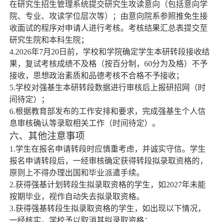
在研究生招生管理系统提交研究生攻读意向（包括意向学
院、专业、攻读学位层次等）；由意向院系参照推免生接
收面试的程序对申请人进行考核。考核结果汇总表提交至
研究生院和本科生院；
4.2026
年
7
月
20
日前，学校和学院确定学生本研转段接收结
果，复试考核成绩不及格（按百分制，
60
分为及格）不予
接收，思想政治素质和品德考核不合格不予接收；
5
.
学校对强基生本研转段数据进行审核后上报研招网（时
间待定）；
6
.
根据教育部发布的工作安排和要求，完成强基生个人信
息审核确认等录取相关工作（时间待定）。
六、其他注意事项
1
.
学生在报名申请转段时应慎重考虑，并诚实守信。学生
报名申请转段后，一经审核确定获得转段拟录取资格的，
原则上不得办理出国和毕业派遣手续。
2
.
获得强基计划转段生拟录取资格的学生，如
2027
年未能
按期毕业，视作自动失去拟录取资格。
3
.
获得强基转段生拟录取资格的学生，如出现以下情况，
一经核实，学校予以取消其拟录取资格：