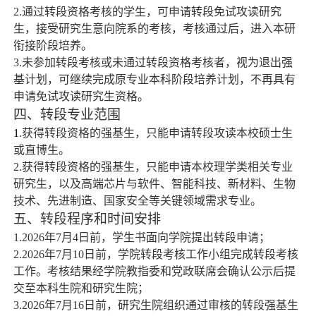
2.
通过转段资格考核的学生，可申请转段免试攻读研究
生，接受研究生意向院系的考核，考核通过后，进入本研
衔接阶段培养。
3.
未参加转段考核或未通过转段资格考核者，视为退出强
基计划，可继续完成原专业本科阶段培养计划，不再具有
申请免试攻读研究生资格。
四、转段专业范围
1
.
获得转段资格的强基生，只能申请转段攻读本校硕士生
或直博生。
2
.
获得转段资格的强基生，只能申请本校理学类相关专业
研究生，以及高端芯片与软件、智能科技、新材料、生物
技术、先进制造、国家安全等关键领域需求专业。
五、转段程序和时间安排
1
.
2026
年
7
月
4
日前，学生书面
向学院提出转段申请；
2
.
2026
年
7
月
10
日前，学院转段考核工作小组完成转段考核
工作。考核结果经学院教指委和党政联席会确认公示后提
交至本科生院和研究生院；
3.2026
年
7
月
16
日前，研究生院组织通过审核的转段强基生